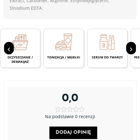
Extract, Carbomer, Arginine, Ethylhexylglycerin,
Disodium EDTA.
‹
›
OCZYSZCZANIE /
TONIZACJA / MGIEŁKI
SERUM DO TWARZY
PEE
DEMAKIJAŻ
0,0
Na podstawie 0 recenzji
DODAJ OPINIĘ