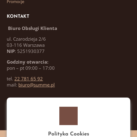
Promocje
KONTAKT
Biuro Obsługi Klienta
ul. Czarodzieja 2/6
03-116 Warszawa
NIP
: 5251930377
Godziny otwarcia:
pon – pt 09:00 – 17:00
tel.
22 781 65 92
mail:
biuro@summe.pl
Polityka Cookies