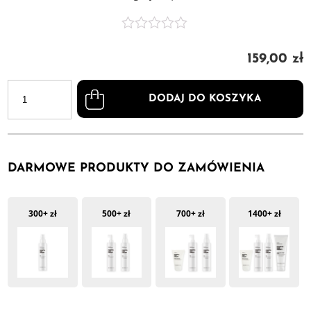
159,00
zł
ilość
DR.
DODAJ DO KOSZYKA
MELAXIN
Bio-
Spicule
BP
Pore
DARMOWE PRODUKTY DO ZAMÓWIENIA
Serum
-
zwężające
300+ zł
500+ zł
700+ zł
1400+ zł
pory
serum
ze
spikulami
30
ml